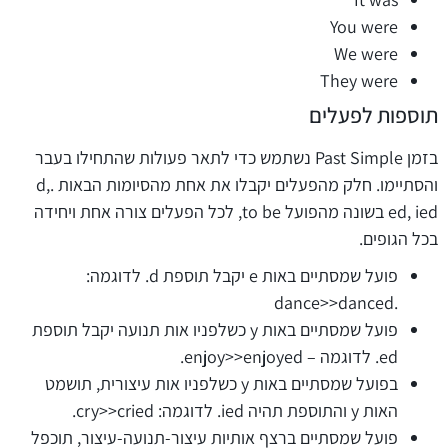
You were
We were
They were
תוספות לפעלים
בזמן Past Simple נשתמש כדי לתאר פעולות שהתחילו בעבר
והסתיימו. חלק מהפעלים יקבלו את אחת מהסיומות הבאות .d,
ed, ied בשונה מהפועל to be, לכל הפעלים צורה אחת ויחידה
בכל הגופים.
פועל שמסתיים באות e יקבל תוספת d. לדוגמה:
.dance>>danced
פועל שמסתיים באות y כשלפניו אות תנועה יקבל תוספת
ed. לדוגמה – enjoy>>enjoyed.
בפועל שמסתיים באות y כשלפניו אות עיצורית, תושמט
האות y והתוספת תהיה ied. לדוגמה: cry>>cried.
פועל שמסתיים ברצף אותיות עיצור-תנועה-עיצור, תוכפל