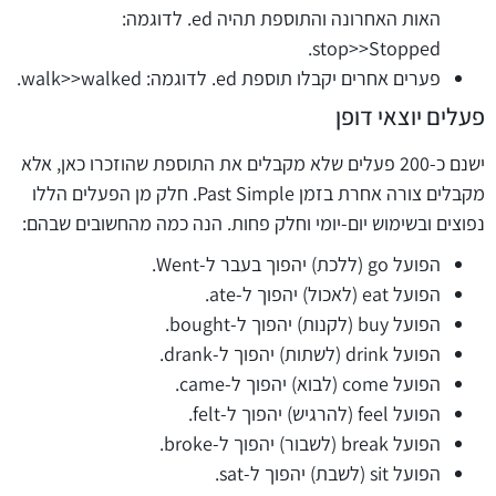
האות האחרונה והתוספת תהיה ed. לדוגמה:
stop>>Stopped.
פערים אחרים יקבלו תוספת ed. לדוגמה: walk>>walked.
פעלים יוצאי דופן
ישנם כ-200 פעלים שלא מקבלים את התוספת שהוזכרו כאן, אלא
מקבלים צורה אחרת בזמן Past Simple. חלק מן הפעלים הללו
נפוצים ובשימוש יום-יומי וחלק פחות. הנה כמה מהחשובים שבהם:
הפועל go (ללכת) יהפוך בעבר ל-Went.
הפועל eat (לאכול) יהפוך ל-ate.
הפועל buy (לקנות) יהפוך ל-bought.
הפועל drink (לשתות) יהפוך ל-drank.
הפועל come (לבוא) יהפוך ל-came.
הפועל feel (להרגיש) יהפוך ל-felt.
הפועל break (לשבור) יהפוך ל-broke.
הפועל sit (לשבת) יהפוך ל-sat.