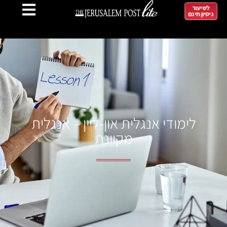
לשיעור
ניסיון חינם
לימודי אנגלית און-ליין – אנגלית
מקוונת