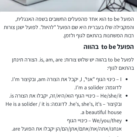
הפועל to be הוא אחד מהפעלים החשובים בשפה האנגלית,
והמקבילה שלו בעברית היא שם הפועל "להיות". לפועל ישנן צורות
רבות המשתנות בהתאם לגוף ולזמן.
הפועל
to be
בהווה
לפועל to be בהווה יש שלוש צורות: is, am, are. הצורה תינתן
בהתאם לגוף:
I – כינוי הגוף "אני", I, יקבל את הצורה am, ובקיצור I'm.
לדוגמה: I'm a solider.
He/she/it – כינויי הגוף הוא/היא/זה, יקבלו את הצורה is.
ובקיצור – he's, she's, it's. לדוגמה: He is a solider / it is
a beautiful house.
We/you/they – כינויי הגוף
אנחנו/אתה/את/אתם/אתן/הם/הן יקבלו את הפועל are.