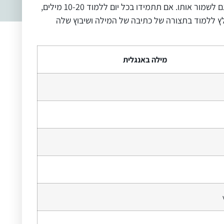
באנגלית בטיול, לימודים ועבודה. כיצד הכי נכון ללמוד? מומלץ ללמוד לכל היותר 20 מילים ביום, כדי לאפשר למוח לעבד את המידע וגם לשמור אותו. אם תתמידו בכל יום ללמוד 10-20 מילים,
ץ ללמוד בתצורה של כתיבה של המילה ושיבוץ שלה
מילה באנגלית