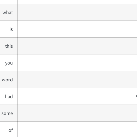
what
is
this
you
word
had
some
of