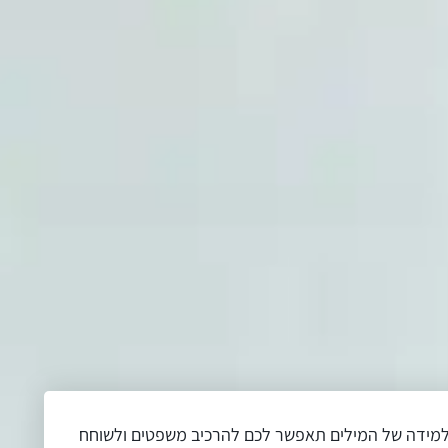
וטיולים. למידה של המילים תאפשר לכם להרכיב משפטים ולשוחח