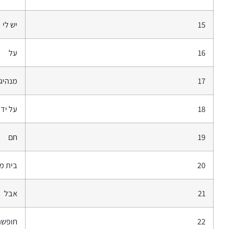
15
יש לי
16
על
17
מנהיג
18
על ידי
19
חם
20
בית מ
21
אבל
22
חופשה