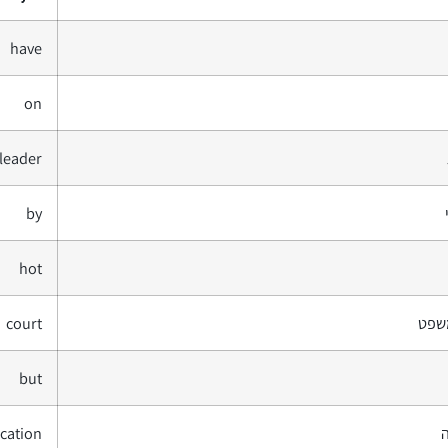
have
on
leader
by
hot
שפט
court
but
cation