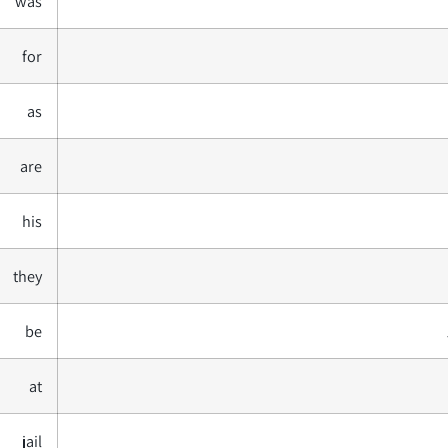
was
for
as
are
his
they
be
at
jail