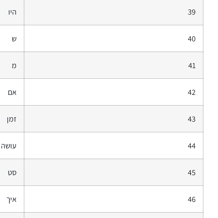
39
היו
40
ש
41
מ
42
אם
43
זמן
44
עושה
45
סט
46
איך