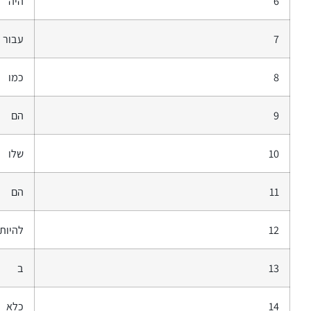
6
היה
7
עבור
8
כמו
9
הם
10
שלו
11
הם
12
להיות
13
ב
14
כלא