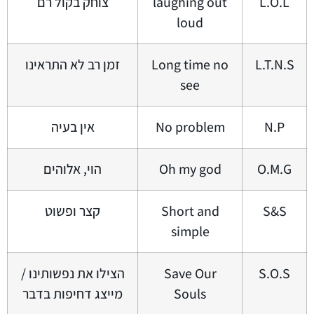
L.O.L
laughing out
צוחק בקול רם
loud
L.T.N.S
Long time no
זמן רב לא התראינו
see
N.P
No problem
אין בעיה
O.M.G
Oh my god
הוי, אלוהים
S&S
Short and
קצר ופשוט
simple
S.O.S
Save Our
הצילו את נפשותינו /
Souls
מייצג דחיפות בדבר