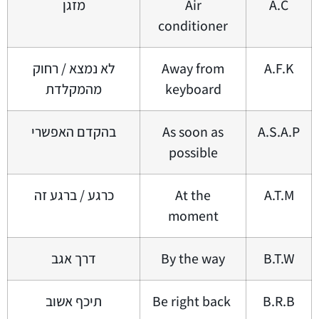
A.C
Air
מזגן
conditioner
A.F.K
Away from
לא נמצא / רחוק
keyboard
מהמקלדת
A.S.A.P
As soon as
בהקדם האפשרי
possible
A.T.M
At the
כרגע / ברגע זה
moment
B.T.W
By the way
דרך אגב
B.R.B
‏ Be right back
תיכף אשוב