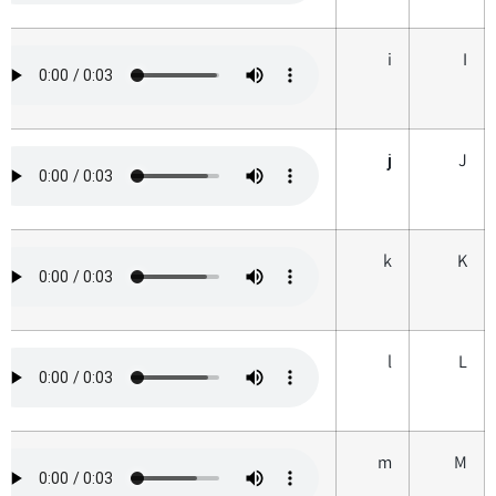
i
I
j
J
k
K
l
L
m
M