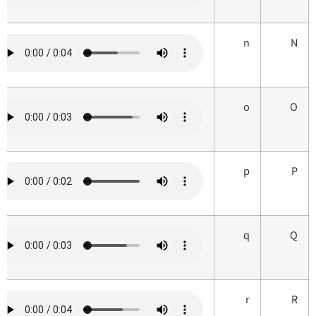
n
N
o
O
p
P
q
Q
r
R