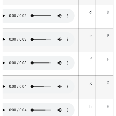
d
D
e
E
f
F
g
G
h
H