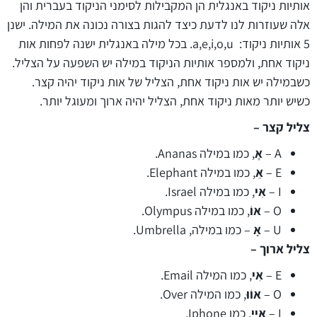
אותיות ניקוד באנגלית הן המקבילות לסימני הניקוד בעברית והן
אלה שעוזרות לנו לדעת כיצד להגות בצורה נכונה את המילה. ישנן
5 אותיות ניקוד: a,e,i,o,u. בכל מילה באנגלית ישנה לפחות אות
ניקוד אחת, ולמספר אותיות הניקוד במילה יש השפעה על הצליל.
כשבמילה יש אות ניקוד אחת, הצליל של אות ניקוד יהיה קצר.
כשיש יותר מאות ניקוד אחת, הצליל יהיה ארוך ומעוגל יותר.
צליל קצר –
A –
אָ
, כמו במילה Ananas.
E –
אֵ
, כמו במילה Elephant.
I –
אִי
, כמו במילה Israel.
O –
אוֹ
, כמו במילה Olympus.
U –
אָ
– כמו במילה, Umbrella.
צליל ארוך –
E –
אִי
, כמו המילה Email.
O –
אוֹוּ
, כמו המילה Over.
I –
אַיי
, כמו Iphone.