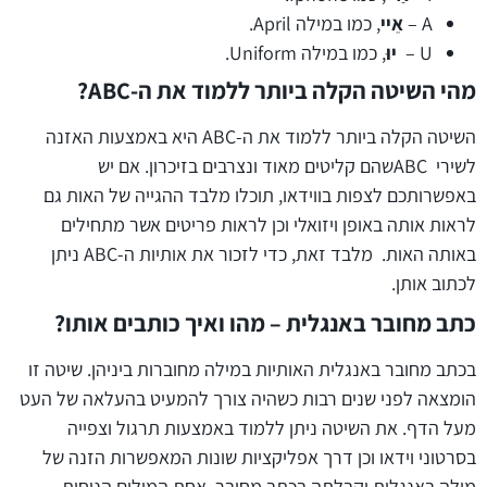
A –
אֵיי
, כמו במילה April.
U –
יוּ
, כמו במילה Uniform.
מהי השיטה הקלה ביותר ללמוד את ה-
ABC
?
השיטה הקלה ביותר ללמוד את ה-ABC היא באמצעות האזנה
לשירי ABCשהם קליטים מאוד ונצרבים בזיכרון. אם יש
באפשרותכם לצפות בווידאו, תוכלו מלבד ההגייה של האות גם
לראות אותה באופן ויזואלי וכן לראות פריטים אשר מתחילים
באותה האות. מלבד זאת, כדי לזכור את אותיות ה-ABC ניתן
לכתוב אותן.
כתב מחובר באנגלית – מהו ואיך כותבים אותו?
בכתב מחובר באנגלית האותיות במילה מחוברות ביניהן. שיטה זו
הומצאה לפני שנים רבות כשהיה צורך להמעיט בהעלאה של העט
מעל הדף. את השיטה ניתן ללמוד באמצעות תרגול וצפייה
בסרטוני וידאו וכן דרך אפליקציות שונות המאפשרות הזנה של
מילה באנגלית וקבלתה בכתב מחובר. אחת המילים הנוחות