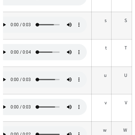
s
S
t
T
u
U
v
V
w
W