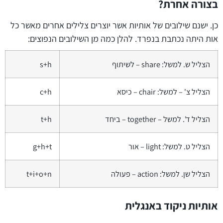
בצורה אחרת?
כן. ישנם שילובים של אותיות אשר יוצרים צלילים אחרים מאשר כל
אות היתה נכתבת בנפרד. להלן כמה מן השילובים הנפוצים:
הצליל ש. למשל: share – לשיתוף
s+h
הצליל צ' – למשל: chair – כיסא
c+h
הצליל ד'. למשל – together – ביחד
t+h
הצליל ט. למשל: light – אור
g+h+t
הצליל שן. למשל: action – פעולה
t+i+o+n
אותיות ניקוד באנגלית