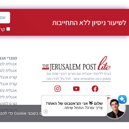
לשיעור ניסיון ללא התחייבות
קרא
מוצרי אנג
אנגלית למב
אנגלית לנו
הבית ללימודי אנגלית עם מורים דוברי שפת אם
קורס אנגלי
ומאמן בינה מלאכותית אישי - לכל גיל, לכל רמה.
קורס אנגלי
אנגלית עס
אנגלית ליל
חייגו 2423*
קורס למתח
שלום 👋 אני הצ'אטבוט של האתר!
צריך עזרה? התחל שיחה..
הכנה לבגרו
אנו משתמשים בקובצי Cookie כדי להבטיח שתקבלו את חוויית השימוש הטובה ביותר באתר שלנו. אם תמשיכו להשתמש באתר, נניח שאתם מסכימים לכך.