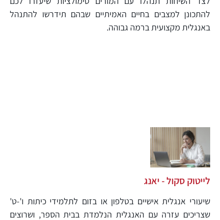
לצד השיחות תנהלו עם המורים סימולציות שיעזרו לכם
להתכונן למצבים בחיים האמיתיים שבהם תידרשו להתנהל
באנגלית מקצועית ברמה גבוהה.
לייטוק סקול - יאנג
שיעורי אנגלית אישיים בטלפון או בזום לתלמידי כיתות ו'-ט'
שצריכים עזרה עם האנגלית הנלמדת בבית הספר, ושרוצים