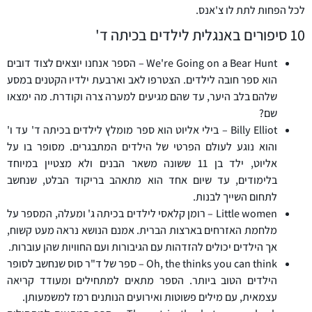
לכל הפחות לתת לו צ'אנס.
10 סיפורים באנגלית לילדים בכיתה ד'
We're Going on a Bear Hunt – הספר אנחנו יוצאים לצוד דובים
הוא ספר חובה לילדים. הצטרפו לאב וארבעת ילדיו הקטנים במסע
שלהם בלב היער, עד שהם מגיעים למערה צרה וקודרת. מה ימצאו
שם?
Billy Elliot – בילי אליוט הוא ספר מומלץ לילדים בכיתה ד' עד ו'
והוא נוגע לעולם הפרטי של הילדים המתבגרים. מסופר בו על
אליוט, ילד בן 11 ששונה משאר הבנים ולא מצטיין במיוחד
בלימודים, עד שיום אחד הוא מתאהב בריקוד הבלט, שנחשב
לתחום השייך לבנות.
Little women – רומן קלאסי לילדים בכיתה ג' ומעלה, המספר על
מלחמת האזרחים בארצות הברית. אמנם הנושא נראה מעט קשוח,
אך הילדים יכולים להזדהות עם הגיבורות ועם החוויות שהן עוברות.
Oh, the thinks you can think – ספר של ד"ר סוס שנחשב לסופר
הילדים הטוב ביותר. הספר מתאים למתחילים ומעודד קריאה
עצמאית, עם מילים פשוטות ואירועים הנותנים רמז למשמעותן.