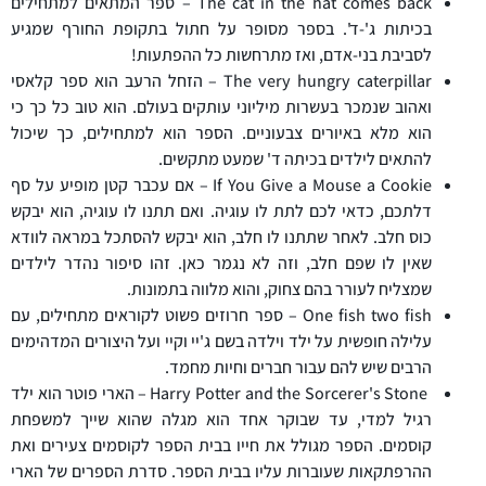
The cat in the hat comes back – ספר המתאים למתחילים
בכיתות ג'-ד'. בספר מסופר על חתול בתקופת החורף שמגיע
לסביבת בני-אדם, ואז מתרחשות כל ההפתעות!
The very hungry caterpillar – הזחל הרעב הוא ספר קלאסי
ואהוב שנמכר בעשרות מיליוני עותקים בעולם. הוא טוב כל כך כי
הוא מלא באיורים צבעוניים. הספר הוא למתחילים, כך שיכול
להתאים לילדים בכיתה ד' שמעט מתקשים.
If You Give a Mouse a Cookie – אם עכבר קטן מופיע על סף
דלתכם, כדאי לכם לתת לו עוגיה. ואם תתנו לו עוגיה, הוא יבקש
כוס חלב. לאחר שתתנו לו חלב, הוא יבקש להסתכל במראה לוודא
שאין לו שפם חלב, וזה לא נגמר כאן. זהו סיפור נהדר לילדים
שמצליח לעורר בהם צחוק, והוא מלווה בתמונות.
One fish two fish – ספר חרוזים פשוט לקוראים מתחילים, עם
עלילה חופשית על ילד וילדה בשם ג'יי וקיי ועל היצורים המדהימים
הרבים שיש להם עבור חברים וחיות מחמד.
Harry Potter and the Sorcerer's Stone – הארי פוטר הוא ילד
רגיל למדי, עד שבוקר אחד הוא מגלה שהוא שייך למשפחת
קוסמים. הספר מגולל את חייו בבית הספר לקוסמים צעירים ואת
ההרפתקאות שעוברות עליו בבית הספר. סדרת הספרים של הארי