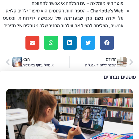
פוטר היא מומלצת – עם הצלחה אי אפשר להתווכח.
Charlotte's Web – הספר חוות הקסמים הוא סיפור ילדים קלאסי,
על ילדה בשם פרן שבעזרתה של עכבישה ידידותית וכמעט
אנושית, הצליחה להציל את ווילבור החזיר שלה מגורלים של חזירים
הקודם
הבא
תוכנה ללימוד אנגלית
אימייל עסקי באנגלית
פוסטים נבחרים
ה
ב
ל
ל
פ
א
ה
ל