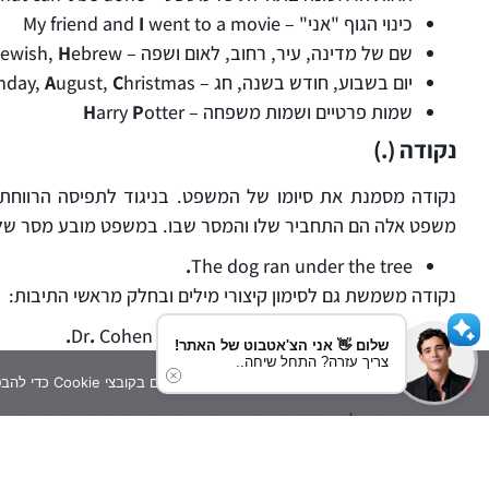
כינוי הגוף "אני" – My friend and
went to a movie
I
שם של מדינה, עיר, רחוב, לאום ושפה –
ebrew
H
ewish,
יום בשבוע, חודש בשנה, חג –
hristmas
C
ugust,
A
nday,
שמות פרטיים ושמות משפחה –
otter
P
arry
H
נקודה (.)
נקודה מסמנת את סיומו של המשפט. בניגוד לתפיסה הרווחת,
משפט אלה הם התחביר שלו והמסר שבו. במשפט מובע מסר שלם,
.
The dog ran under the tree
נקודה משמשת גם לסימון קיצורי מילים ובחלק מראשי התיבות:
.
Dr
.
Cohen went to the U
.
K
.
with Prof
.
Levi
שלום 👋 אני הצ'אטבוט של האתר!
צריך עזרה? התחל שיחה..
פסיק (,)
אנו משתמשים בקובצי Cookie כדי להבטיח שתקבלו את חוויית השימוש הטובה ביותר באתר שלנו. אם תמשיכו להשתמש באתר, נניח שאתם מסכימים לכך.
פסיק משמש להפרדה בין רעיונות, ביטויים ופריטים המופיעים 
על משמעות המשפט. שימו לב שנורמות השימוש בפסיק באנגלית 
הפריט האחרון ברשימה, וכן משתמשים בפסיק בכתיבת תאריך.