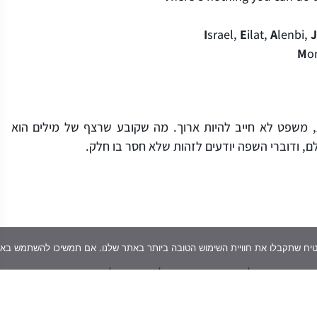
I
srael,
E
ilat,
A
lenbi,
J
M
o
 משפט לא חייב להיות ארוך. מה שקובע שרצף של מילים הוא
 ודוברי השפה יודעים לזהות שלא חסר בו חלק.
כרשימה. באנגלית, כמו בעברית, למיקומו של הפסיק השפעה רבה
ובעברית אינן זהות. לדוגמה: באנגלית ניתן להציב פסיק לפני