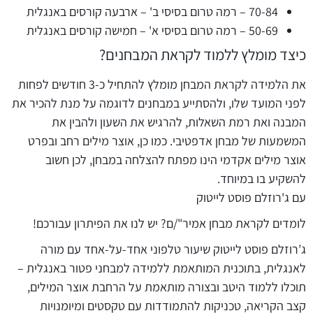
70-84 – רמה טרום בסיסי ב' – ארבעה קורסים באנגלית
50-69 – רמה טרום בסיסי א' – חמישה קורסים באנגלית
כיצד מומלץ ללמוד לקראת המבחנים?
את הלמידה לקראת המבחן מומלץ להתחיל כ-3 חודשים לפחות
לפני המועד שלו, ולהסתייע במבחנים לדוגמה על מנת להכיר את
המבנה ואת רמת השאלות, להרגיש את השעון ולהבין את
המשמעות של מבחן אדפטיבי. כמו כן, אוצר מילים רחב ובפרט
אוצר מילים אקדמי הינו מפתח להצלחה במבחן, לכן חשוב
להשקיע בו במיוחד.
עם ג'רוזלם פוסט לייטוק
לומדים לקראת מבחן אמיר"/ם? יש לנו את הפיתרון עבורכם!
ג’רוזלם פוסט לייטוק שיעור
טלפוני אחד-על-אחד
עם מורה
לאנגלית, בתוכנית המותאמת ללמידה למבחני פטור באנגלית –
תוכלו ללמוד היטב ובצורה מותאמת על הרחבת אוצר המילים,
קצב הקריאה, טכניקות להתמודדות עם טקסטים ומיומנויות