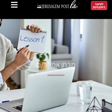
לשיעור
ניסיון חינם
מבחן אמי"ר/ם