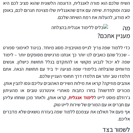
השיח שלכם הוא מורה לאנגלית, הדוגמה הלשונית שהוא מציב לכם היא
טובה ומוקפדת. שיחה עם אדם שהאנגלית שלו מצוינת תגרום לכם, באופן
לא מודע, להעלות את רמת השיחה שלכם.
מה
מעניין אתכם?
כדי ללמוד שפה צריך לגייס מוטיבציה מסוג מיוחד. בניגוד לאימוני ספורט
– שככל שהם כואבים לנו יותר כך אנחנו מרגישים מסופקים יותר – לימוד
שפה לא יכול לנבוע מקושי או להתקדם בגלל תחושת כישלון. אנשים
מדווחים שהצלחה בלימודי שפה מגיעה יד ביד עם תחושת הנאה. אתם
תלמדו טוב יותר אם תלמדו דרך תחומי העניין שלכם.
אוהבים מוזיקה? קראו את מילות השירים האהובים עליכם ונסו להבין אותן.
מכורים לחדשות? בחרו כתבות מאתרי אינטרנט טובים או מהעיתון
ג'רוזלם פוסט לייט ל
לימוד אנגלית
, קראו אותן, ולאחר מכן שוחחו עליהן
עם חברים או עם המורים של שירות לייט טוק.
אף פעם אל תאלצו את עצמכם ללמוד שפה בעזרת נושאים שלא מדברים
אליכם.
לשמור בצד