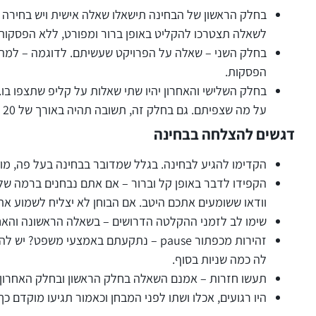
לשאלה תצטרכו להקליט באופן ברור ומפורט, ללא הפסקות, למשך 20 שניות לפחות ורצוי אף כפול מזה. אם אורך התשובה יהיה פחות מ-20 שניות, תקבלו
בחלק השני – שאלה על הפרויקט שעשיתם. לדוגמה – למה ב
הפסקות.
בחלק השלישי והאחרון יהיו שתי שאלות על קליפ שתצפו בו
על מה שצפיתם. גם בחלק זה, תשובה תהיה באורך של 20 שניות לפחות. סך כול הזמן שעומד לרשותכם בבחינת בגרות באנגלית בעל פה הוא כ-30 דקות.
דגשים להצלחה בבחינה
הקדימו להגיע לבחינה. בגלל שמדובר בבחינה בעל פה, מו
וודאו ששומעים אתכם היטב. אם הבוחן לא יצליח לשמוע אתכם
שימו לב לזמני ההקלטה הדרושים – בשאלה הראשונה והאחרונה לכל שאלה יש להקליט תשובה בא
זהירות מכפתור pause – נתקעתם באמצעי
לה כמה שניות בסוף.
תעשו חזרות – אמנם השאלה בחלק הראשון ובחלק האחרון הן
היו רגועים, אכלו ושתו לפני המבחן וכאמור תגיעו מוקדם כ