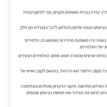
ך עזרה בבניית משפטים תקניים, ועד לתיקון ההגייה
ת הביטחון העצמי שלהם ביכולתם לדבר באנגלית הם חלק
ב בשפה זרה מושפעת מתדירות השימוש בה. תלמידים
ני של התלמידים.
ת בקצב המתאים לכל תלמיד ובמשך הזמן המתאים לו – אין צורך למהר ולהאיץ כי יש עוד 40 תלמידים בכיתה שרוצים שהמורה ישמע אותם. התלמידים הצעירים
כל מקום. הלימוד הוא הדרגתי, בהתאם לקצב האישי של
 המילים החדשות. תיקוני הדקדוק שהולכים ונעלמים כי
 ניתן לבסס את העידוד ואת תחושת הביטחון שמנסים