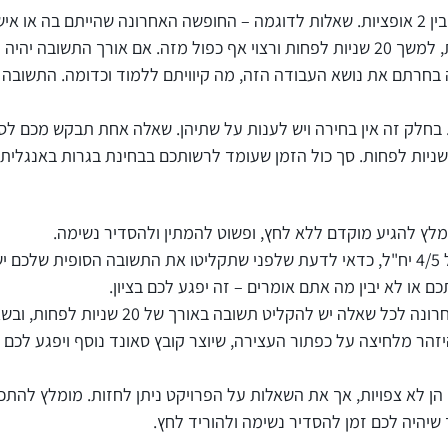
בחלק הראשון של הבחינה תישאלו שאלה אישית ויש בחירה בין 2 אופציות. שאלות לדוגמה – החופש
 אפס באופן אוטומטי.
חרתם את נושא העבודה הזה, מה קיוויתם ללמוד וכדומה. התשובה ת
. בחלק זה אין בחירה ויש לענות על שתיהן. שאלה אחת תבקש מכם ל
מלץ להגיע מוקדם ללא לחץ, ופשוט להמתין ולהסדיר נשימה.
הקפידו לדבר באופן קל וברור – אם אתם נבחנים ברמה של 4/5 יח"ל, כדאי לדעת שלפני שתקליט
 או לא יבין מה אתם אומרים – זה יפגע לכם בציון.
ורך של 20 שניות לפחות, ובשאלה האמצעית – 60 שניות לפחות לכל תשובה.
 משפט? יש להיזהר מלחיצה על כפתור העצירה, שיוצר קובץ סאונד נוסף ויפג
 לא צפויות, אך את השאלות על הפרויקט ניתן לחזות. מומלץ להתכונ
ך שיהיה לכם זמן להסדיר נשימה ולהוריד לחץ.