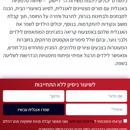
כיתות ט' יכולים ליהנות משירות ה-"לייטוק" – שיחות טלפוניות
באנגלית עם מורים מצטיינים לאנגלית, לסיוע בשיעורי הבית, הכנה
למבחנים ולבחינות בגרות, לתרגול וחזרה על החומר, תוך קבלת
משוב ונקודות להתקדמות. בנוסף, יכולים הילדים לשפר את
האנגלית שלהם באמצעות קריאה במגזינים המותאמים לילדים
ולבני נוער, ובהם שלל סיפורים וטקסטים מרתקים, בחוברות
המעוטרות בצבעים וציורים מלהיבים. המגזין מתחדש בכל חודש,
ומאפשר לילדים תרגול אמיתי ופיתוח מיומנויות הנדרשות לשליטה
בשפה.
לשיעור ניסיון ללא התחייבות
שפרו אנגלית עכשיו
קראתי והסכמתי ל
מדיניות הפרטיות
ואני מאשר קבלת פניות שיווקיות מהג'רוזלם
פוסט ושותפיה כהגדרתן בחוק הגנת הצרכן ובחוק התקשורת