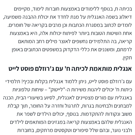
בכיתה ח, בנוסף ללימודים באמצעות חוברות לימוד, מקיימים
דיאלוג בשפה האנגלית על מנת לחדד את יכולת ההבנה משמיעה,
לומדים לכתוב במסגרת הכתבות וכן מרבים בקריאה של חומרים.
אחת השיטות הטובות ביותר לפיתוח יכולות אלה, היא באמצעות
קריאה, בה התלמידים נחשפים לאוצר מילים רחב המותאם
לרמתם, ומשננים את כללי הדקדוק במשפטים הכתובים באופן
תקין.
אנגלית מותאמת לכיתה ח' עם ג'רוזלם פוסט לייט
עם ג'רוזלם פוסט לייט, ניתן ללמוד אנגלית בקלות ובכיף! תלמידי
כיתות ח' יכולים ליהנות משירות ה-"לייטוק" – שיחות טלפוניות
באנגלית עם מורים מצטיינים לאנגלית, לסיוע בשיעורי הבית, הכנה
למבחנים ולבחינות בגרות, לתרגול וחזרה על החומר, תוך קבלת
משוב ונקודות להתקדמות. בנוסף, יכולים הילדים לשפר את
האנגלית שלהם באמצעות קריאה במגזינים המותאמים לילדים
ולבני נוער, ובהם שלל סיפורים וטקסטים מרתקים, בחוברות