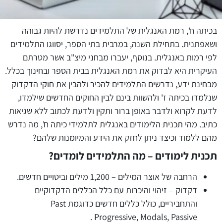
בכיתה ח', רמת האנגלית של התלמידים נדרשת להיות גבוהה
ושאפתנית. בתחילת השנה, במרבית בתי הספר, יסווגו התלמידים
לפי רמות באנגלית. בנוסף, יעברו מבחני מיצ"ב אשר מטרתם
העיקרית היא לבדוק את רמת האנגלית בבית הספר ובחינוך בכלל.
מבחינת ידע, נדרשים התלמידים להכיר ולהבין את חוקי הדקדוק
שנלמדו בכיתה ז' ולהשוות בינם לבין החוקים החדשים שילמדו,
לדעת לקרוא ולדבר באופן ברור ותקין ולדעת לכתוב ללא שגיאות
כתיב. מהי תכנית הלימודים באנגלית לתלמידי כיתה ח', מה נדרש
מהם ללמוד וכיצד ניתן לחזק את הידע והמיומנות שלהם?
תכנית לימודים – מה התלמידים לומדים?
הרחבה של אוצר המילים – 1,200 מילים וביטויים חדשים.
דקדוק – זיהוי והיכרות עם כלל הכללים הדקדוקיים
והתחביריים, כולל כללים חדשים כדוגמת Past
Progressive, Modals, Passive .