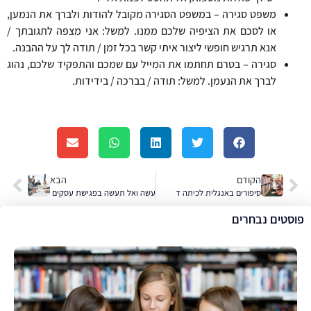
משפט סגירה – במשפט הסגירה מקובל להודות ולברך את הנמען,
או לסכם את הציפיה שלכם ממנו. למשל: אני מצפה לתגובתך /
אנא תרגיש חופשי ליצור איתי קשר בכל זמן / תודה לך על ההבנה.
סגירה – בטרם תחתמו את המייל עם שמכם והתפקיד שלכם, נהוג
לברך את הנעמן. למשל: תודה / בברכה / בידידות.
הקודם
הבא
סיפורים באנגלית לכיתה ד
עשה ואל תעשה בפגישת עסקים באנגלית
פוסטים נבחרים
א
ל
א
מ