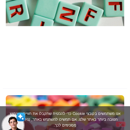
פ
מ
ב
אנו משתמשים בקובצי Cookie כדי להבטיח שתקבלו את חוויית השימוש
ל
הטובה ביותר באתר שלנו. אם תמשיכו להשתמש באתר, נניח שאתם
שלום 👋 אני הצ'אטבוט של האתר!
ר
מסכימים לכך.
צריך עזרה? התחל שיחה..
כ