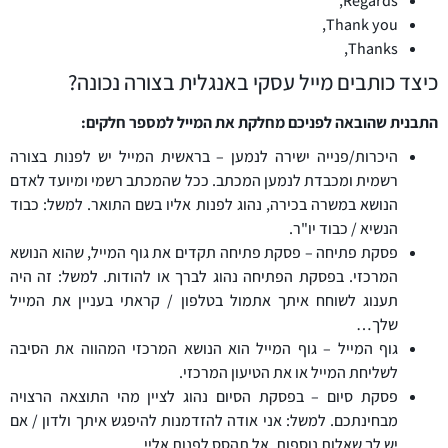
Regards,
Thank you,
Thanks,
כיצד כותבים מייל עסקי באנגלית בצורה נכונה?
התבנית שהובאה לפניכם מחלקת את המייל למספר חלקים:
היכרות/פנייה ישירה לנמען – בראשית המייל יש לפנות בצורה
רשמית ומכבדת לנמען המכתב. ככל שהמכתב רשמי ומיועד לאדם
הנושא במשרה בכירה, נהוג לפנות אליו בשם התואר. למשל: כבוד
הנשיא / כבוד יו"ר.
פסקת פתיחה – פסקת פתיחה תקדים את גוף המייל, שהוא הנושא
המרכזי. בפסקת הפתיחה נהוג לברך או להודות. למשל: זה היה
תענוג לשוחח איתך אתמול בטלפון / קראתי בעניין את המייל
שלך…
גוף המייל – גוף המייל הוא הנושא המרכזי המהווה את הסיבה
לשליחת המייל או את הטיעון המרכזי.
פסקת סיום – בפסקת הסיום נהוג לציין מהי התוצאה הרצויה
מבחינתכם. למשל: אני אודה להזדמנות להיפגש איתך ולדון / אם
יש לך שאלות נוספות, אל תהסס לפנות אליי.