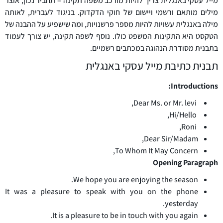
מייל עסקי באנגלית צריך להיות מורכב משפה תקינה – תחביר נכון, אוצר
מילים מותאם ורשמי ויישום של חוקי הדקדוק. בניגוד לעברית, לאותה
מילה באנגלית עשויות להיות מספר פרשנויות, ומה שישפיע על ההבנה של
הטקסט היא התקינות המשפט כולו. נוסף לשפה תקינה, יש צורך לעמוד
בתבנית מסודרת הנהוגה במכתבים רשמיים.
תבנית כתיבת מייל עסקי באנגלית
Introductions:
Dear Ms. or Mr. levi,
Hi/Hello,
Roni,
Dear Sir/Madam,
To Whom It May Concern,
Opening Paragraph
We hope you are enjoying the season.
It was a pleasure to speak with you on the phone
yesterday.
It is a pleasure to be in touch with you again.